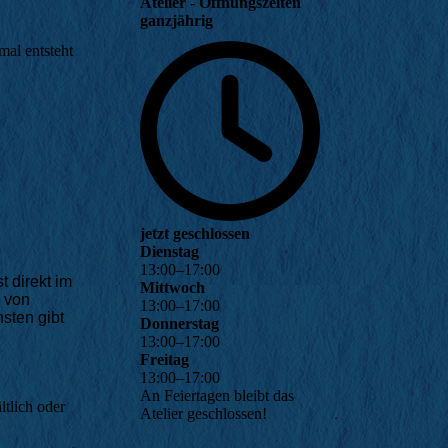
Atelier - Öffnungszeiten
ganzjährig
al entsteht
jetzt geschlossen
Dienstag
13
:
00
–
17
:
00
 direkt im
Mittwoch
 von
13
:
00
–
17
:
00
nsten gibt
Donnerstag
13
:
00
–
17
:
00
Freitag
13
:
00
–
17
:
00
An Feiertagen bleibt das
ltlich oder
Atelier geschlossen!