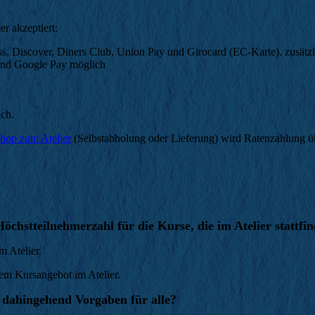
r akzeptiert:
s, Discover, Diners Club, Union Pay und Girocard (EC-Karte). zusätzl
und Google Pay möglich
ich.
hop zum Atelier
(Selbstabholung oder Lieferung) wird Ratenzahlung ü
öchstteilnehmerzahl für die Kurse, die im Atelier stattfi
m Atelier.
dem Kursangebot im Atelier.
 dahingehend Vorgaben für alle?