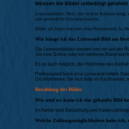
Müssen die Bilder unbedingt gerahm
Leinwandbilder: Nein, hier ist kein Rahmen nötig, we
eine persönliche Geschmackssache.
Bilder auf Papier mit oder ohne Passepartout: Ja, d
Wie hänge ich das Leinwand-Bild am bes
Die Leinwandbilder werden von mir auf der Rü
Sie eine Sehne oder ein stärkeres Band dur
Es ist auch möglich, die Holzleiste des Keil
Professionell kann eine Leinwand mittels Ga
Da informieren Sie sich bitte im Fachhandel,
Bezahlung des Bildes
Wie und wo kann ich das gekaufte Bild b
Im Atelier sind Barzahlung und Kartenzahlung
Welche Zahlungsmöglichkeiten habe ich, w