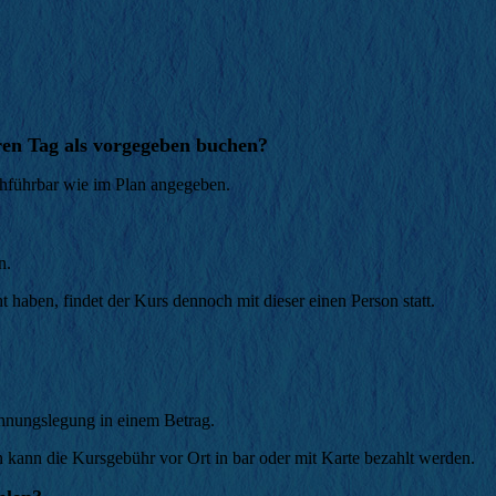
en Tag als vorgegeben buchen?
chführbar wie im Plan angegeben.
en.
 haben, findet der Kurs dennoch mit dieser einen Person statt.
chnungslegung in einem Betrag.
 kann die Kursgebühr vor Ort in bar oder mit Karte bezahlt werden.