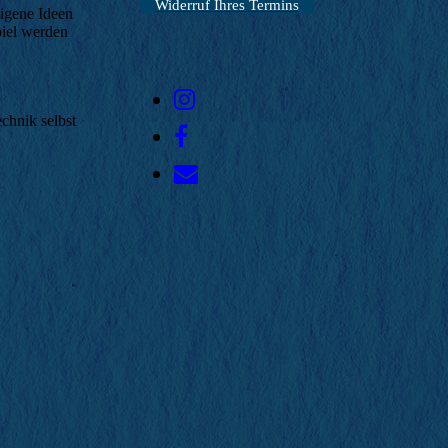
Widerruf Ihres Termins
eigene Ideen
piel werden
chnik selbst