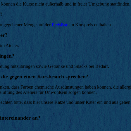
 können die Kurse nicht außerhalb und in freier Umgebung stattfinden.
n?
n angegebener Menge auf der
Preisliste
im Kurspreis enthalten.
ier?
im Atelier.
ingen?
leidung mitzubringen sowie Getränke und Snacks bei Bedarf.
, die gegen einen Kursbesuch sprechen?
enken, dass Farben chemische Ausdünstungen haben können, die allerg
Belüftung des Ateliers für Unwohlsein sorgen können.
eachten bitte, dass hier unsere Katze und unser Kater ein und aus gehe
intereinander an?