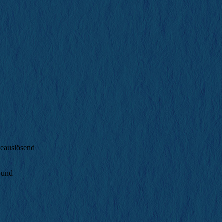
ieauslösend
n und