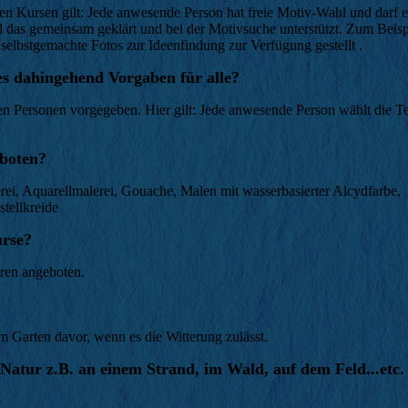
n den Kursen gilt: Jede anwesende Person hat freie Motiv-Wahl und darf 
rd das gemeinsam geklärt und bei der Motivsuche unterstützt. Zum Beis
selbstgemachte Fotos zur Ideenfindung zur Verfügung gestellt .
es dahingehend Vorgaben für alle?
en Personen vorgegeben. Hier gilt: Jede anwesende Person wählt die Te
eboten?
ei, Aquarellmalerei, Gouache, Malen mit wasserbasierter Alcydfarbe,
stellkreide
urse?
hren angeboten.
m Garten davor, wenn es die Witterung zulässt.
Natur z.B. an einem Strand, im Wald, auf dem Feld...etc.