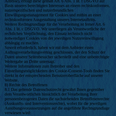
Adresse), erfolgt diese gemäß Art. 6 Abs. 1 lit. f DSGVO auf
Basis unseres berechtigten Interesses an einem rechtskonformen,
nutzerspezifischen und nutzerfreundlichen
Einwilligungsmanagement für Cookies und mithin an einer
rechtskonformen Ausgestaltung unseres Internetauftritts.
Weitere Rechtsgrundlage für die Verarbeitung ist ferner Art. 6
Abs. 1 lit. c DSGVO. Wir unterliegen als Verantwortliche der
rechtlichen Verpflichtung, den Einsatz technisch nicht
notwendiger Cookies von der jeweiligen Nutzereinwilligung
abhängig zu machen.
Soweit erforderlich, haben wir mit dem Anbieter einen
Auftragsverarbeitungsvertrag geschlossen, der den Schutz der
Daten unserer Seitenbesucher sicherstellt und eine unberechtigte
Weitergabe an Dritte untersagt.
Weitere Informationen zum Betreiber und den
Einstellungsmöglichkeiten des Cookie-Consent-Tools finden Sie
direkt in der entsprechenden Benutzeroberfläche auf unserer
Website.
8) Rechte des Betroffenen
8.1 Das geltende Datenschutzrecht gewährt Ihnen gegenüber
dem Verantwortlichen hinsichtlich der Verarbeitung Ihrer
personenbezogenen Daten die nachstehenden Betroffenenrechte
(Auskunfts- und Interventionsrechte), wobei für die jeweiligen
Ausübungsvoraussetzungen auf die angeführte Rechtsgrundlage
verwiesen wird: