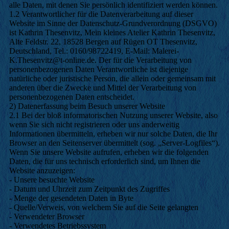
alle Daten, mit denen Sie persönlich identifiziert werden können.
1.2 Verantwortlicher für die Datenverarbeitung auf dieser
Website im Sinne der Datenschutz-Grundverordnung (DSGVO)
ist Kathrin Thesenvitz, Mein kleines Atelier Kathrin Thesenvitz,
Alte Feldstr. 22, 18528 Bergen auf Rügen OT Thesenvitz,
Deutschland, Tel.: 0160/98722419, E-Mail: Malerei-
K.Thesenvitz@t-online.de. Der für die Verarbeitung von
personenbezogenen Daten Verantwortliche ist diejenige
natürliche oder juristische Person, die allein oder gemeinsam mit
anderen über die Zwecke und Mittel der Verarbeitung von
personenbezogenen Daten entscheidet.
2) Datenerfassung beim Besuch unserer Website
2.1 Bei der bloß informatorischen Nutzung unserer Website, also
wenn Sie sich nicht registrieren oder uns anderweitig
Informationen übermitteln, erheben wir nur solche Daten, die Ihr
Browser an den Seitenserver übermittelt (sog. „Server-Logfiles“).
Wenn Sie unsere Website aufrufen, erheben wir die folgenden
Daten, die für uns technisch erforderlich sind, um Ihnen die
Website anzuzeigen:
- Unsere besuchte Website
- Datum und Uhrzeit zum Zeitpunkt des Zugriffes
- Menge der gesendeten Daten in Byte
- Quelle/Verweis, von welchem Sie auf die Seite gelangten
- Verwendeter Browser
- Verwendetes Betriebssystem