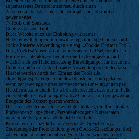
Bei einer Datenübermittlung an den Anbieterstandort ist ein
angemessenes Datenschutzniveau durch einen
Angemessenheitsbeschluss der Europäischen Kommission
gewährleistet.
7) Tools und Sonstiges
Cookie-Consent-Tool
Diese Website nutzt zur Einholung wirksamer
Nutzereinwilligungen für einwilligungspflichtige Cookies und
cookie-basierte Anwendungen ein sog. „Cookie-Consent-Tool“.
Das „Cookie-Consent-Tool“ wird Nutzern bei Seitenaufruf in
Form einer interaktiven Benutzeroberfläche angezeigt, auf
welcher sich per Häkchensetzung Einwilligungen für bestimmte
Cookies und/oder cookie-basierte Anwendungen erteilen lassen.
Hierbei werden durch den Einsatz des Tools alle
einwilligungspflichtigen Cookies/Dienste nur dann geladen,
wenn der jeweilige Nutzer entsprechende Einwilligungen per
Häkchensetzung erteilt. So wird sichergestellt, dass nur im Falle
einer erteilten Einwilligung derartige Cookies auf dem jeweiligen
Endgerät des Nutzers gesetzt werden.
Das Tool setzt technisch notwendige Cookies, um Ihre Cookie-
Präferenzen zu speichern. Personenbezogene Nutzerdaten
werden hierbei grundsätzlich nicht verarbeitet.
Kommt es im Einzelfall zum Zwecke der Speicherung,
Zuordnung oder Protokollierung von Cookie-Einstellungen doch
zur Verarbeitung personenbezogener Daten (wie etwa der IP-