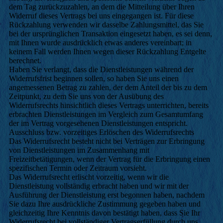
dem Tag zurückzuzahlen, an dem die Mitteilung über Ihren
Widerruf dieses Vertrags bei uns eingegangen ist. Für diese
Rückzahlung verwenden wir dasselbe Zahlungsmittel, das Sie
bei der ursprünglichen Transaktion eingesetzt haben, es sei denn,
mit Ihnen wurde ausdrücklich etwas anderes vereinbart; in
keinem Fall werden Ihnen wegen dieser Rückzahlung Entgelte
berechnet.
Haben Sie verlangt, dass die Dienstleistungen während der
Widerrufsfrist beginnen sollen, so haben Sie uns einen
angemessenen Betrag zu zahlen, der dem Anteil der bis zu dem
Zeitpunkt, zu dem Sie uns von der Ausübung des
Widerrufsrechts hinsichtlich dieses Vertrags unterrichten, bereits
erbrachten Dienstleistungen im Vergleich zum Gesamtumfang
der im Vertrag vorgesehenen Dienstleistungen entspricht.
Ausschluss bzw. vorzeitiges Erlöschen des Widerrufsrechts
Das Widerrufsrecht besteht nicht bei Verträgen zur Erbringung
von Dienstleistungen im Zusammenhang mit
Freizeitbetätigungen, wenn der Vertrag für die Erbringung einen
spezifischen Termin oder Zeitraum vorsieht.
Das Widerrufsrecht erlischt vorzeitig, wenn wir die
Dienstleistung vollständig erbracht haben und wir mit der
Ausführung der Dienstleistung erst begonnen haben, nachdem
Sie dazu Ihre ausdrückliche Zustimmung gegeben haben und
gleichzeitig Ihre Kenntnis davon bestätigt haben, dass Sie Ihr
Widerrufsrecht bei vollständiger Vertragserfüllung durch uns