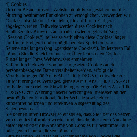
4) Cookies
Um den Besuch unserer Website attraktiv zu gestalten und die
Nutzung bestimmter Funktionen zu ermöglichen, verwenden wir
Cookies, also kleine Textdateien, die auf Ihrem Endgerät
abgelegt werden. Teilweise werden diese Cookies nach
Schließen des Browsers automatisch wieder gelöscht (sog.
„Session-Cookies“), teilweise verbleiben diese Cookies länger
auf Ihrem Endgerät und ermöglichen das Speichern von
Seiteneinstellungen (sog. „persistente Cookies“). Im letzteren Fall
können Sie die Speicherdauer der Übersicht zu den Cookie-
Einstellungen Ihres Webbrowsers entnehmen.
Sofern durch einzelne von uns eingesetzte Cookies auch
personenbezogene Daten verarbeitet werden, erfolgt die
Verarbeitung gemäß Art. 6 Abs. 1 lit. b DSGVO entweder zur
Durchführung des Vertrages, gemäß Art. 6 Abs. 1 lit. a DSGVO
im Falle einer erteilten Einwilligung oder gemäß Art. 6 Abs. 1 lit.
f DSGVO zur Wahrung unserer berechtigten Interessen an der
bestmöglichen Funktionalität der Website sowie einer
kundenfreundlichen und effektiven Ausgestaltung des
Seitenbesuchs.
Sie können Ihren Browser so einstellen, dass Sie über das Setzen
von Cookies informiert werden und einzeln über deren Annahme
entscheiden oder die Annahme von Cookies für bestimmte Fälle
oder generell ausschließen können.
Bitte beachten Sie, dass bei Nichtannahme von Cookies die