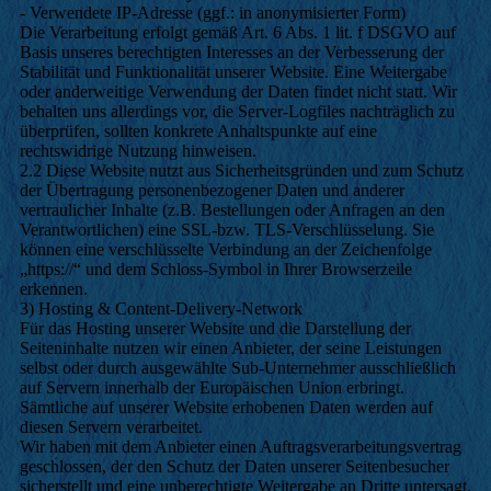
- Verwendete IP-Adresse (ggf.: in anonymisierter Form)
Die Verarbeitung erfolgt gemäß Art. 6 Abs. 1 lit. f DSGVO auf
Basis unseres berechtigten Interesses an der Verbesserung der
Stabilität und Funktionalität unserer Website. Eine Weitergabe
oder anderweitige Verwendung der Daten findet nicht statt. Wir
behalten uns allerdings vor, die Server-Logfiles nachträglich zu
überprüfen, sollten konkrete Anhaltspunkte auf eine
rechtswidrige Nutzung hinweisen.
2.2 Diese Website nutzt aus Sicherheitsgründen und zum Schutz
der Übertragung personenbezogener Daten und anderer
vertraulicher Inhalte (z.B. Bestellungen oder Anfragen an den
Verantwortlichen) eine SSL-bzw. TLS-Verschlüsselung. Sie
können eine verschlüsselte Verbindung an der Zeichenfolge
„https://“ und dem Schloss-Symbol in Ihrer Browserzeile
erkennen.
3) Hosting & Content-Delivery-Network
Für das Hosting unserer Website und die Darstellung der
Seiteninhalte nutzen wir einen Anbieter, der seine Leistungen
selbst oder durch ausgewählte Sub-Unternehmer ausschließlich
auf Servern innerhalb der Europäischen Union erbringt.
Sämtliche auf unserer Website erhobenen Daten werden auf
diesen Servern verarbeitet.
Wir haben mit dem Anbieter einen Auftragsverarbeitungsvertrag
geschlossen, der den Schutz der Daten unserer Seitenbesucher
sicherstellt und eine unberechtigte Weitergabe an Dritte untersagt.