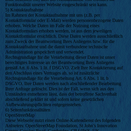
Funktionalität unserer Website eingeschränkt sein kann.
5) Kontaktaufnahme
Im Rahmen der Kontaktaufnahme mit uns (z.B. per
Kontaktformular oder E-Mail) werden personenbezogene Daten
erhoben. Welche Daten im Falle der Nutzung eines
Kontaktformulars erhoben werden, ist aus dem jeweiligen
Kontaktformular ersichtlich. Diese Daten werden ausschließlich
zum Zweck der Beantwortung Ihres Anliegens bzw. für die
Kontaktaufnahme und die damit verbundene technische
Administration gespeichert und verwendet.
Rechtsgrundlage für die Verarbeitung dieser Daten ist unser
berechtigtes Interesse an der Beantwortung Ihres Anliegens
gemäß Art. 6 Abs. 1 lit. f DSGVO. Zielt Ihre Kontaktierung auf
den Abschluss eines Vertrages ab, so ist zusätzliche
Rechtsgrundlage für die Verarbeitung Art. 6 Abs. 1 lit. b
DSGVO. Ihre Daten werden nach abschließender Bearbeitung
Ihrer Anfrage gelöscht. Dies ist der Fall, wenn sich aus den
Umständen entnehmen lässt, dass der betroffene Sachverhalt
abschließend geklärt ist und sofern keine gesetzlichen
Aufbewahrungspflichten entgegenstehen.
6) Seitenfunktionalitäten
OpenStreetMap
Diese Webseite nutzt einen Online-Kartendienst des folgenden
Anbieters: OpenStreetMap Foundation, St John’s Innovation
Centre, Cowley Road, Cambridge, CB4 0WS, UK