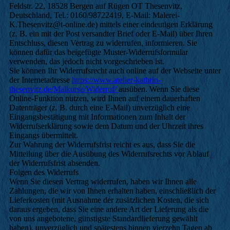
Feldstr. 22, 18528 Bergen auf Rügen OT Thesenvitz,
Deutschland, Tel.: 0160/98722419, E-Mail: Malerei-
K.Thesenvitz@t-online.de) mittels einer eindeutigen Erklärung
(z. B. ein mit der Post versandter Brief oder E-Mail) über Ihren
Entschluss, diesen Vertrag zu widerrufen, informieren. Sie
können dafür das beigefügte Muster-Widerrufsformular
verwenden, das jedoch nicht vorgeschrieben ist.
Sie können Ihr Widerrufsrecht auch online auf der Webseite unter
der Internetadresse
https://www.atelier-kathrin-
thesenvitz.de/Malkurse/Widerruf/
ausüben. Wenn Sie diese
Online-Funktion nutzen, wird Ihnen auf einem dauerhaften
Datenträger (z. B. durch eine E-Mail) unverzüglich eine
Eingangsbestätigung mit Informationen zum Inhalt der
Widerrufserklärung sowie dem Datum und der Uhrzeit ihres
Eingangs übermittelt.
Zur Wahrung der Widerrufsfrist reicht es aus, dass Sie die
Mitteilung über die Ausübung des Widerrufsrechts vor Ablauf
der Widerrufsfrist absenden.
Folgen des Widerrufs
Wenn Sie diesen Vertrag widerrufen, haben wir Ihnen alle
Zahlungen, die wir von Ihnen erhalten haben, einschließlich der
Lieferkosten (mit Ausnahme der zusätzlichen Kosten, die sich
daraus ergeben, dass Sie eine andere Art der Lieferung als die
von uns angebotene, günstigste Standardlieferung gewählt
haben), unverzüglich und spätestens binnen vierzehn Tagen ab