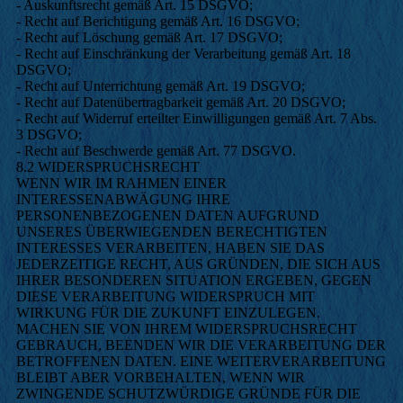
- Auskunftsrecht gemäß Art. 15 DSGVO;
- Recht auf Berichtigung gemäß Art. 16 DSGVO;
- Recht auf Löschung gemäß Art. 17 DSGVO;
- Recht auf Einschränkung der Verarbeitung gemäß Art. 18
DSGVO;
- Recht auf Unterrichtung gemäß Art. 19 DSGVO;
- Recht auf Datenübertragbarkeit gemäß Art. 20 DSGVO;
- Recht auf Widerruf erteilter Einwilligungen gemäß Art. 7 Abs.
3 DSGVO;
- Recht auf Beschwerde gemäß Art. 77 DSGVO.
8.2 WIDERSPRUCHSRECHT
WENN WIR IM RAHMEN EINER
INTERESSENABWÄGUNG IHRE
PERSONENBEZOGENEN DATEN AUFGRUND
UNSERES ÜBERWIEGENDEN BERECHTIGTEN
INTERESSES VERARBEITEN, HABEN SIE DAS
JEDERZEITIGE RECHT, AUS GRÜNDEN, DIE SICH AUS
IHRER BESONDEREN SITUATION ERGEBEN, GEGEN
DIESE VERARBEITUNG WIDERSPRUCH MIT
WIRKUNG FÜR DIE ZUKUNFT EINZULEGEN.
MACHEN SIE VON IHREM WIDERSPRUCHSRECHT
GEBRAUCH, BEENDEN WIR DIE VERARBEITUNG DER
BETROFFENEN DATEN. EINE WEITERVERARBEITUNG
BLEIBT ABER VORBEHALTEN, WENN WIR
ZWINGENDE SCHUTZWÜRDIGE GRÜNDE FÜR DIE