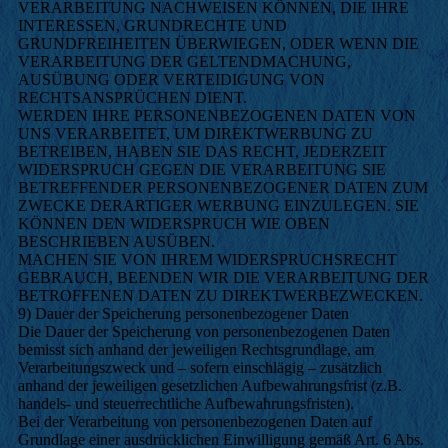
VERARBEITUNG NACHWEISEN KÖNNEN, DIE IHRE
INTERESSEN, GRUNDRECHTE UND
GRUNDFREIHEITEN ÜBERWIEGEN, ODER WENN DIE
VERARBEITUNG DER GELTENDMACHUNG,
AUSÜBUNG ODER VERTEIDIGUNG VON
RECHTSANSPRÜCHEN DIENT.
WERDEN IHRE PERSONENBEZOGENEN DATEN VON
UNS VERARBEITET, UM DIREKTWERBUNG ZU
BETREIBEN, HABEN SIE DAS RECHT, JEDERZEIT
WIDERSPRUCH GEGEN DIE VERARBEITUNG SIE
BETREFFENDER PERSONENBEZOGENER DATEN ZUM
ZWECKE DERARTIGER WERBUNG EINZULEGEN. SIE
KÖNNEN DEN WIDERSPRUCH WIE OBEN
BESCHRIEBEN AUSÜBEN.
MACHEN SIE VON IHREM WIDERSPRUCHSRECHT
GEBRAUCH, BEENDEN WIR DIE VERARBEITUNG DER
BETROFFENEN DATEN ZU DIREKTWERBEZWECKEN.
9) Dauer der Speicherung personenbezogener Daten
Die Dauer der Speicherung von personenbezogenen Daten
bemisst sich anhand der jeweiligen Rechtsgrundlage, am
Verarbeitungszweck und – sofern einschlägig – zusätzlich
anhand der jeweiligen gesetzlichen Aufbewahrungsfrist (z.B.
handels- und steuerrechtliche Aufbewahrungsfristen).
Bei der Verarbeitung von personenbezogenen Daten auf
Grundlage einer ausdrücklichen Einwilligung gemäß Art. 6 Abs.